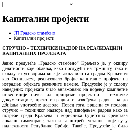
Капитални пројекти
ЈП Градско стамбено
Капитални пројекти
СТРУЧНО – ТЕХНИЧКИ НАДЗОР НА РЕАЛИЗАЦИЈИ
КАПИТАЛНИХ ПРОЈЕКАТА
Јавно предузеће „Градско стамбено“ Краљево је, у оквиру
делатности које обавља, како послујући на тржишту, тако и
складу са уговорима које је закључило са градом Краљевом
као Оснивачем, реализовало бројне капиталне пројекте на
изградњи објеката различите намене. Предузеће је у склопу
наведених пројеката било ангажовано на вођењу комплетне
инвестиције почев од припреме пројектно – техничке
документације, преко изградњи и извођења радова па до
дбијања употребне дозволе. Поред тога, вршени су послови
стручно – техничког надзора над извођењем радова како за
потребе града Краљева и корисника буџетских средстава
локалне самоуправе, тако и за потребе установа које су у
надлежности Републике Србије. Такође, Предузеће је било