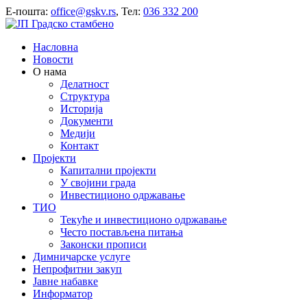
E-пошта:
office@gskv.rs
, Тел:
036 332 200
Насловна
Новости
О нама
Делатност
Структура
Историја
Документи
Медији
Контакт
Пројекти
Капитални пројекти
У својини града
Инвестиционо одржавање
ТИО
Текуће и инвестиционо одржавање
Често постављена питања
Законски прописи
Димничарске услуге
Непрофитни закуп
Јавне набавке
Информатор