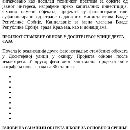
ангажовано као носилац техничког прегледа за објекте од
јавног интереса, изграђене преко капиталних инвестиција.
Сходно намени објеката, пројекти су финансирани или
суфинансирани од стране надлежних министарстава Владе
Републике Србије, Канцеларије за јавна улагања Владе
Републике Србије, града Краљева, као и донацијама.
ПРОЈЕКАТ СТАМБЕНЕ ОБНОВЕ У ДОСИТЕЈЕВОЈ УЛИЦИ ДРУГА
ФАЗА
Почела је реализација друге фазе изградње стамбених објеката
у Доситејевој улици у оквиру Пројекта обнове после
земљотреса. У другој фази овог капиталног пројекта биће
изграђена нова зграда са 86 станова.
РАДОВИ НА САНАЦИЈИ ОБЈЕКТА ШКОЛЕ ЗА ОСНОВНО И СРЕДЊЕ