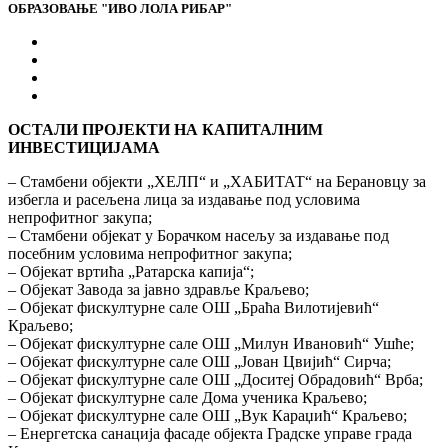
ОБРАЗОВАЊЕ "ИВО ЛОЛА РИБАР"
ОСТАЛИ ПРОЈЕКТИ НА КАПИТАЛНИМ
ИНВЕСТИЦИЈАМА
– Стамбени објекти „ХЕЛП“ и „ХАБИТАТ“ на Берановцу за
избегла и расељена лица за издавање под условима
непрофитног закупа;
– Стамбени објекат у Борачком насељу за издавање под
посебним условима непрофитног закупа;
– Објекат вртића „Ратарска капија“;
– Објекат Завода за јавно здравље Краљево;
– Објекат фискултурне сале ОШ „Браћа Вилотијевић“
Краљево;
– Објекат фискултурне сале ОШ „Милун Ивановић“ Ушће;
– Објекат фискултурне сале ОШ „Јован Цвијић“ Сирча;
– Објекат фискултурне сале ОШ „Доситеј Обрадовић“ Врба;
– Објекат фискултурне сале Дома ученика Краљево;
– Објекат фискултурне сале ОШ „Вук Караџић“ Краљево;
– Енергетска санација фасаде објекта Градске управе града