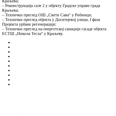
Краљева;
– Реконструкција сале 2 у објекту Градске управе града
Краљева;
– Технички преглед ОШ „Свети Сава“ у Рибници;
– Технички преглед објекта у Доситејевој улици, I фаза
Пројекта урбане регенерације;
– Технички преглед на енергетској санацији гасаде објекта
ЕСТШ „Никола Тесла“ у Краљеву.