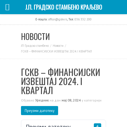
Ј.П. ГРАДСКО СТАМБЕНО КРАЉЕВО
E-пошта:
office@gskv.rs
, Тел:
036 332 200
НОВОСТИ
ЈП Градско стамбено
Новости
ГСКВ – ФИНАНСИЈСКИ ИЗВЕШТАЈ 2024. I КВАРТАЛ
ГСКВ – ФИНАНСИЈСКИ
ИЗВЕШТАЈ 2024. I
КВАРТАЛ
Објавио
Уредник
на дан
мај 08, 2024
у категорији
Преузми датотеку
Преузми датотеку
6