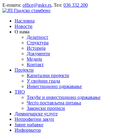
E-пошта:
office@gskv.rs
, Тел:
036 332 200
Насловна
Новости
О нама
Делатност
Структура
Историја
Документи
Медији
Контакт
Пројекти
Капитални пројекти
У својини града
Инвестиционо одржавање
ТИО
Текуће и инвестиционо одржавање
Често постављена питања
Законски прописи
Димничарске услуге
Непрофитни закуп
Јавне набавке
Информатор