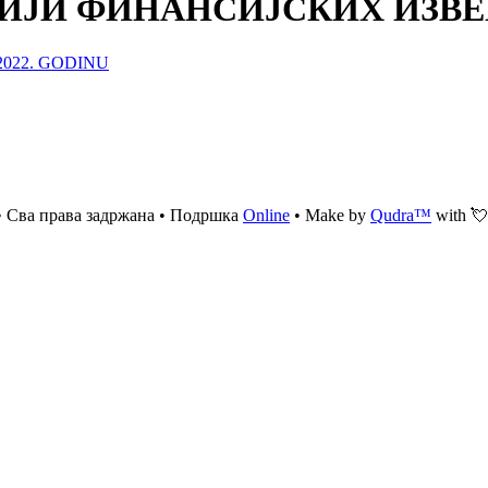
ЗИЈИ ФИНАНСИЈСКИХ ИЗВЕШ
2022. GODINU
 Сва права задржана • Подршка
Online
• Make by
Qudra™
with 💘