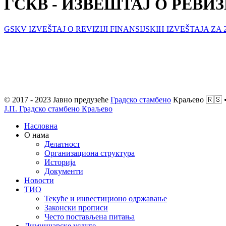
ГСКВ - ИЗВЕШТАЈ О РЕВИ
GSKV IZVEŠTAJ O REVIZIJI FINANSIJSKIH IZVEŠTAJA ZA 
© 2017 - 2023 Јавно предузеће
Градско стамбено
Краљево 🇷🇸 •
Ј.П. Градско стамбено Краљево
Насловна
О нама
Делатност
Организациона структура
Историја
Документи
Новости
ТИО
Текуће и инвестиционо одржавање
Законски прописи
Често постављена питања
Димничарске услуге