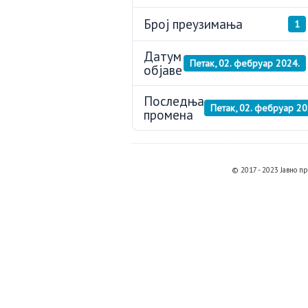
Број преузимања
1
Датум
Петак, 02. фебруар 2024.
објаве
Последња
Петак, 02. фебруар 20
промена
© 2017 - 2023 Јавно 