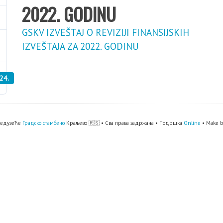
2022. GODINU
GSKV IZVEŠTAJ O REVIZIJI FINANSIJSKIH
IZVEŠTAJA ZA 2022. GODINU
24.
предузеће
Градско стамбено
Краљево 🇷🇸 • Сва права задржана • Подршка
Online
• Make 