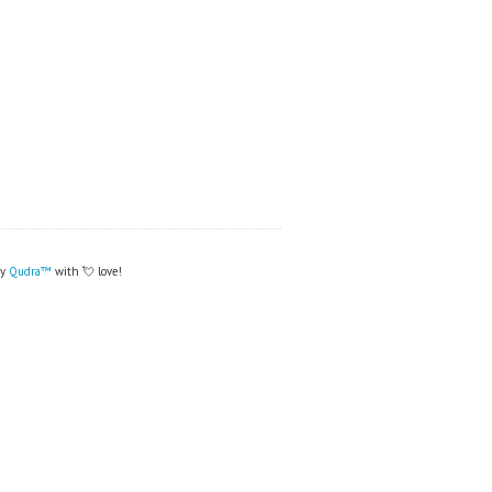
by
Qudra™
with 💘 love!