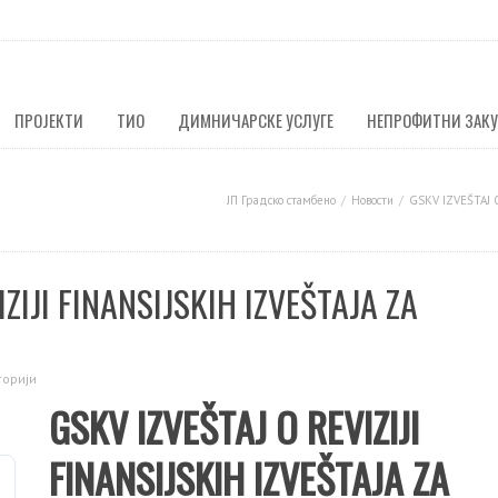
ПРОЈЕКТИ
ТИО
ДИМНИЧАРСКЕ УСЛУГЕ
НЕПРОФИТНИ ЗАК
ЈП Градско стамбено
Новости
GSKV IZVEŠTAJ O
ZIJI FINANSIJSKIH IZVEŠTAJA ZA
горији
GSKV IZVEŠTAJ O REVIZIJI
FINANSIJSKIH IZVEŠTAJA ZA