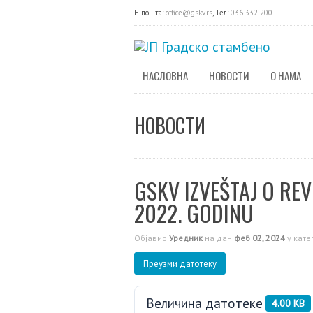
E-пошта:
office@gskv.rs
, Тел:
036 332 200
НАСЛОВНА
НОВОСТИ
О НАМА
НОВОСТИ
GSKV IZVEŠTAJ O REVI
2022. GODINU
Објавио
Уредник
на дан
феб 02, 2024
у кате
Преузми датотеку
Величина датотеке
4.00 KB