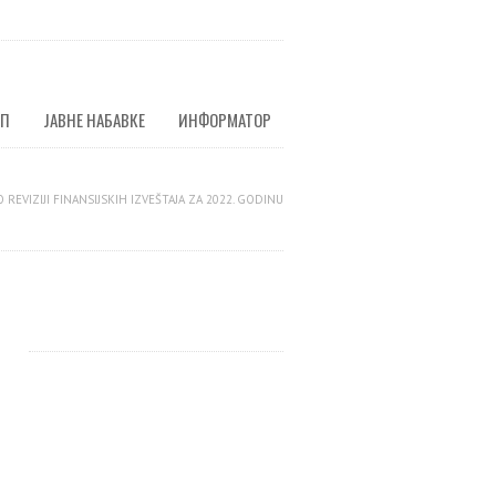
УП
ЈАВНЕ НАБАВКЕ
ИНФОРМАТОР
 REVIZIJI FINANSIJSKIH IZVEŠTAJA ZA 2022. GODINU