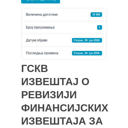
Величина датотеке
10 MB
Број преузимања
1
Датум објаве
Уторак, 30. јун 2026.
Последња промена
Уторак, 30. јун 2026.
ГСКВ
ИЗВЕШТАЈ О
РЕВИЗИЈИ
ФИНАНСИЈСКИХ
ИЗВЕШТАЈА ЗА