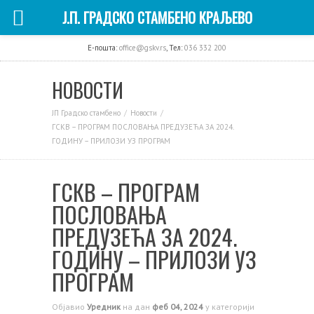
Ј.П. ГРАДСКО СТАМБЕНО КРАЉЕВО
E-пошта:
office@gskv.rs
, Тел:
036 332 200
НОВОСТИ
ЈП Градско стамбено
Новости
ГСКВ – ПРОГРАМ ПОСЛОВАЊА ПРЕДУЗЕЋА ЗА 2024.
ГОДИНУ – ПРИЛОЗИ УЗ ПРОГРАМ
ГСКВ – ПРОГРАМ
ПОСЛОВАЊА
ПРЕДУЗЕЋА ЗА 2024.
ГОДИНУ – ПРИЛОЗИ УЗ
ПРОГРАМ
Објавио
Уредник
на дан
феб 04, 2024
у категорији