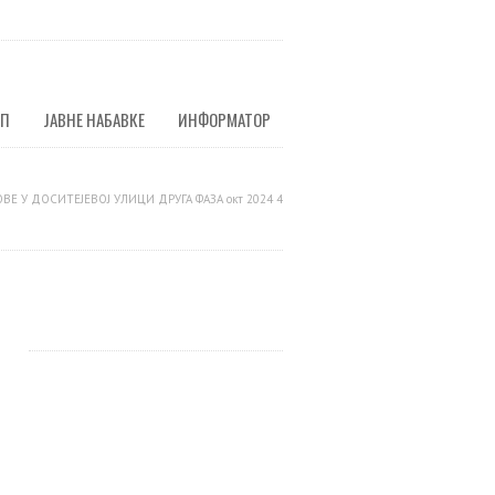
УП
ЈАВНЕ НАБАВКЕ
ИНФОРМАТОР
ВЕ У ДОСИТЕЈЕВОЈ УЛИЦИ ДРУГА ФАЗА окт 2024 4