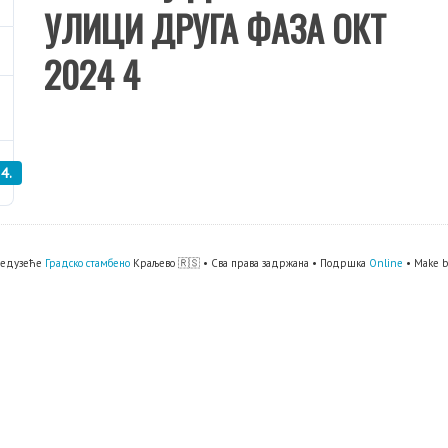
УЛИЦИ ДРУГА ФАЗА ОКТ
2024 4
4.
предузеће
Градско стамбено
Краљево 🇷🇸 • Сва права задржана • Подршка
Online
• Make 