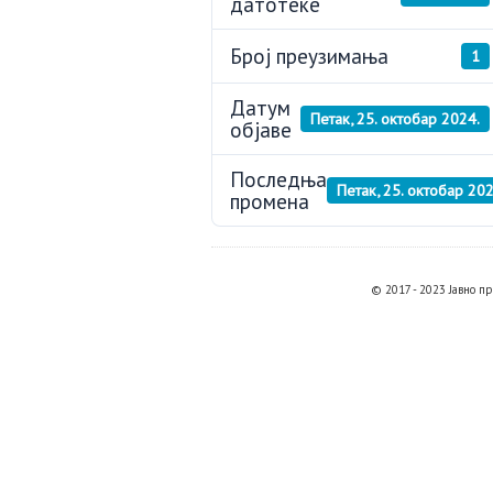
датотеке
Број преузимања
1
Датум
Петак, 25. октобар 2024.
објаве
Последња
Петак, 25. октобар 202
промена
© 2017 - 2023 Јавно 