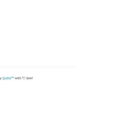
by
Qudra™
with 💘 love!