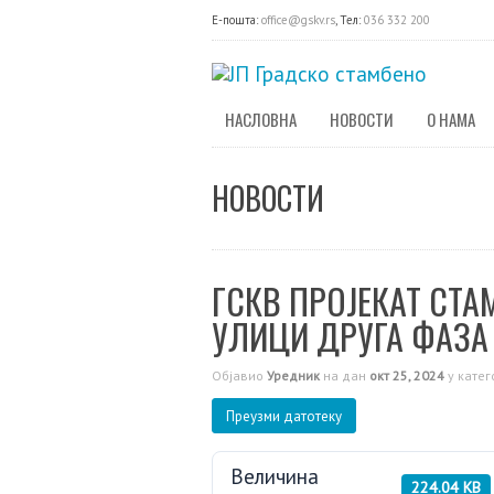
E-пошта:
office@gskv.rs
, Тел:
036 332 200
НАСЛОВНА
НОВОСТИ
О НАМА
НОВОСТИ
ГСКВ ПРОЈЕКАТ СТА
УЛИЦИ ДРУГА ФАЗА 
Објавио
Уредник
на дан
окт 25, 2024
у катег
Преузми датотеку
Величина
224.04 KB