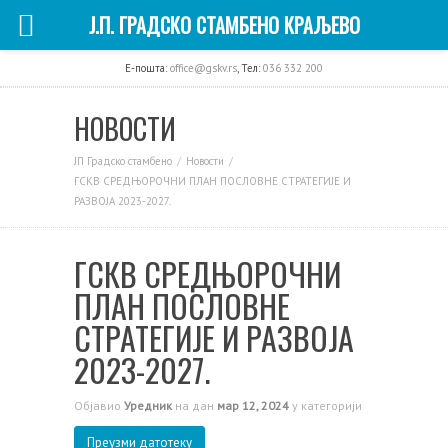
Ј.П. ГРАДСКО СТАМБЕНО КРАЉЕВО
E-пошта:
office@gskv.rs
, Тел:
036 332 200
НОВОСТИ
ЈП Градско стамбено
Новости
ГСКВ СРЕДЊОРОЧНИ ПЛАН ПОСЛОВНЕ СТРАТЕГИЈЕ И
РАЗВОЈА 2023-2027.
ГСКВ СРЕДЊОРОЧНИ
ПЛАН ПОСЛОВНЕ
СТРАТЕГИЈЕ И РАЗВОЈА
2023-2027.
Објавио
Уредник
на дан
мар 12, 2024
у категорији
Преузми датотеку