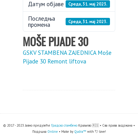
Датум објаве
Cреда, 31. мај 2023.
Последња
Cреда, 31. мај 2023.
промена
MOŠE PIJADE 30
GSKV STAMBENA ZAJEDNICA Moše
Pijade 30 Remont liftova
© 2017 - 2023 Јавно предузеће
Градско стамбено
Краљево 🇷🇸 • Сва права задржана •
Подршка
Online
• Make by
Qudra™
with 💘 love!