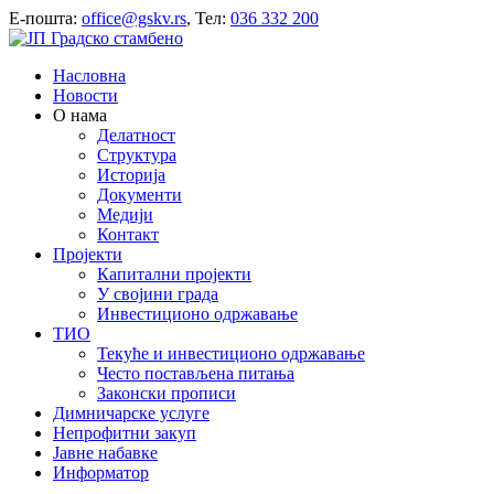
E-пошта:
office@gskv.rs
, Тел:
036 332 200
Насловна
Новости
О нама
Делатност
Структура
Историја
Документи
Медији
Контакт
Пројекти
Капитални пројекти
У својини града
Инвестиционо одржавање
ТИО
Текуће и инвестиционо одржавање
Често постављена питања
Законски прописи
Димничарске услуге
Непрофитни закуп
Јавне набавке
Информатор