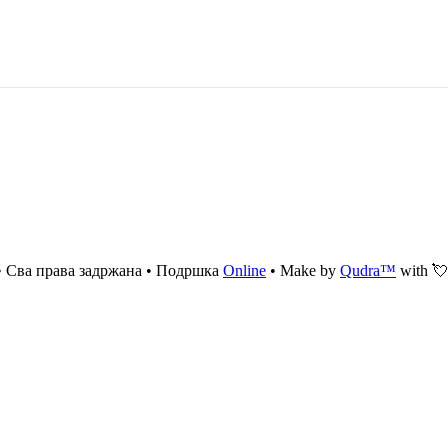
 Сва права задржана • Подршка
Online
• Make by
Qudra™
with 💘