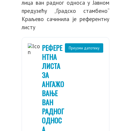
лица ван радног односа у Јавном
предузећу „Градско стамбено“
Краљево сачинила је референтну
листу
РЕФЕРЕ
Преузми датотеку
НТНА
ЛИСТА
ЗА
АНГАЖО
ВАЊЕ
ВАН
РАДНОГ
ОДНОС
А