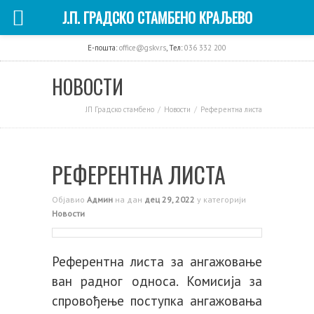
Ј.П. ГРАДСКО СТАМБЕНО КРАЉЕВО
E-пошта:
office@gskv.rs
, Тел:
036 332 200
НОВОСТИ
ЈП Градско стамбено
Новости
Референтна листа
РЕФЕРЕНТНА ЛИСТА
Објавио
Админ
на дан
дец 29, 2022
у категорији
Новости
Референтна листа за ангажовање
ван радног односа. Комисија за
спровођење поступка ангажовања