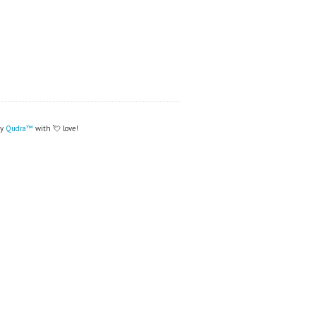
by
Qudra™
with 💘 love!