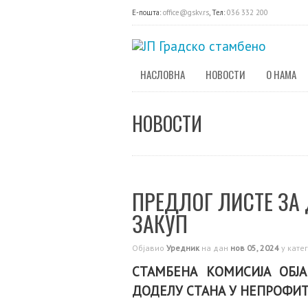
E-пошта:
office@gskv.rs
, Тел:
036 332 200
НАСЛОВНА
НОВОСТИ
О НАМА
НОВОСТИ
ПРЕДЛОГ ЛИСТЕ ЗА
ЗАКУП
Објавио
Уредник
на дан
нов 05, 2024
у кате
СТАМБЕНА КОМИСИЈА ОБЈ
ДОДЕЛУ СТАНА У НЕПРОФИ