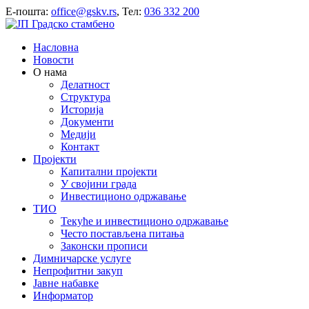
E-пошта:
office@gskv.rs
, Тел:
036 332 200
Насловна
Новости
О нама
Делатност
Структура
Историја
Документи
Медији
Контакт
Пројекти
Капитални пројекти
У својини града
Инвестиционо одржавање
ТИО
Текуће и инвестиционо одржавање
Често постављена питања
Законски прописи
Димничарске услуге
Непрофитни закуп
Јавне набавке
Информатор