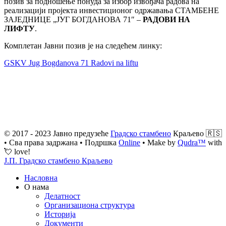
позив за подношење понуда за избор извођача радова на
реализацији пројекта инвестиционог одржавања СТАМБЕНЕ
ЗАЈЕДНИЦЕ „ЈУГ БОГДАНОВА 71″ –
РАДОВИ НА
ЛИФТУ
.
Комплетан Јавни позив је на следећем линку:
GSKV Jug Bogdanova 71 Radovi na liftu
© 2017 - 2023 Јавно предузеће
Градско стамбено
Краљево 🇷🇸
• Сва права задржана • Подршка
Online
• Make by
Qudra™
with
💘 love!
Ј.П. Градско стамбено Краљево
Насловна
О нама
Делатност
Организациона структура
Историја
Документи