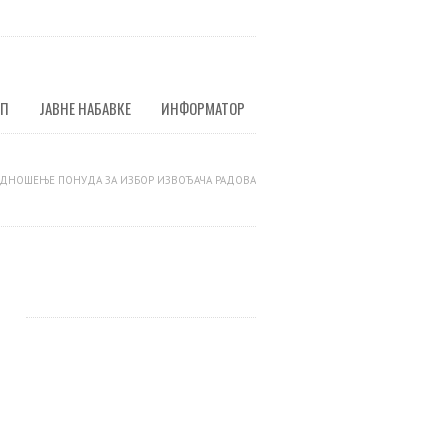
УП
ЈАВНЕ НАБАВКЕ
ИНФОРМАТОР
ОДНОШЕЊЕ ПОНУДА ЗА ИЗБОР ИЗВОЂАЧА РАДОВА