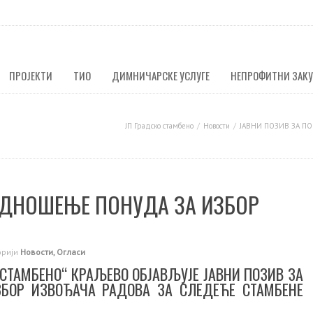
ПРОЈЕКТИ
ТИО
ДИМНИЧАРСКЕ УСЛУГЕ
НЕПРОФИТНИ ЗАК
ЈП Градско стамбено
Новости
ЈАВНИ ПОЗИВ ЗА П
ОДНОШЕЊЕ ПОНУДА ЗА ИЗБОР
орији
Новости
,
Огласи
 СТАМБЕНО“ КРАЉЕВО ОБЈАВЉУЈЕ ЈАВНИ ПОЗИВ ЗА
БОР ИЗВОЂАЧА РАДОВА ЗА СЛЕДЕЋЕ СТАМБЕНЕ