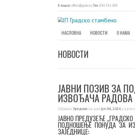
E-пошта:
office@gskv.rs
, Тел:
036 332 200
НАСЛОВНА
НОВОСТИ
О НАМА
НОВОСТИ
ЈАВНИ ПОЗИВ ЗА П
ИЗВОЂАЧА РАДОВА
Објавио
Уредник
на дан
јул 04, 2024
у катег
ЈАВНО ПРЕДУЗЕЋЕ „ГРАДСКО
ПОДНОШЕЊЕ ПОНУДА ЗА ИЗ
ЗАЈЕДНИЦЕ: