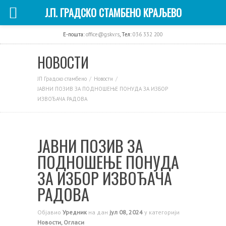
Ј.П. ГРАДСКО СТАМБЕНО КРАЉЕВО
E-пошта:
office@gskv.rs
, Тел:
036 332 200
НОВОСТИ
ЈП Градско стамбено
Новости
ЈАВНИ ПОЗИВ ЗА ПОДНОШЕЊЕ ПОНУДА ЗА ИЗБОР
ИЗВОЂАЧА РАДОВА
ЈАВНИ ПОЗИВ ЗА
ПОДНОШЕЊЕ ПОНУДА
ЗА ИЗБОР ИЗВОЂАЧА
РАДОВА
Објавио
Уредник
на дан
јул 08, 2024
у категорији
Новости
,
Огласи