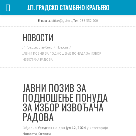
Ј.П. ГРАДСКО СТАМБЕНО КРАЉЕВО
E-пошта:
office@gskv.rs
, Тел:
036 332 200
НОВОСТИ
ЈП Градско стамбено
Новости
ЈАВНИ ПОЗИВ ЗА ПОДНОШЕЊЕ ПОНУДА ЗА ИЗБОР
ИЗВОЂАЧА РАДОВА
ЈАВНИ ПОЗИВ ЗА
ПОДНОШЕЊЕ ПОНУДА
ЗА ИЗБОР ИЗВОЂАЧА
РАДОВА
Објавио
Уредник
на дан
јул 12, 2024
у категорији
Новости
,
Огласи