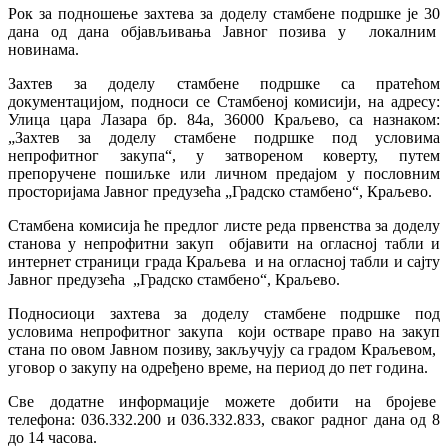
Рок за подношење захтева за доделу стамбене подршке је 30
дана од дана објављивања Јавног позива у локалним
новинама.
Захтев за доделу стамбене подршке са пратећом
документацијом, подноси се Стамбеној комисији, на адресу:
Улица цара Лазара бр. 84а, 36000 Краљево, са назнаком:
„Захтев за доделу стамбене подршке под условима
непрофитног закупа“, у затвореном коверту, путем
препоручене пошиљке или личном предајом у пословним
просторијама Јавног предузећа „Градско стамбено“, Краљево.
Стамбена комисија ће предлог листе реда првенства за доделу
станова у непрофитни закуп објавити на огласној табли и
интернет страници града Краљева и на огласној табли и сајту
Јавног предузећа „Градско стамбено“, Краљево.
Подносиоци захтева за доделу стамбене подршке под
условима непрофитног закупа који остваре право на закуп
стана по овом Јавном позиву, закључују са градом Краљевом,
уговор о закупу на одређено време, на период до пет година.
Све додатне информације можете добити на бројеве
телефона: 036.332.200 и 036.332.833, сваког радног дана од 8
до 14 часова.