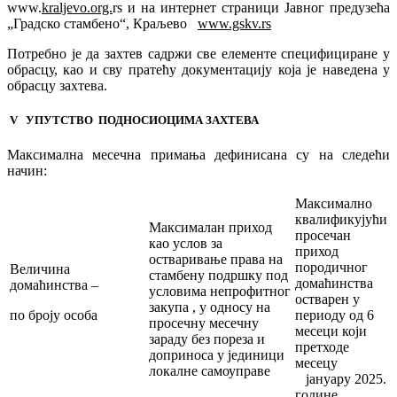
www.
kraljevo.org.
rs и на интернет страници Јавног предузећа
„Градско стамбено“, Краљево
www.gskv.rs
Потребно је да захтев садржи све елементе специфициране у
обрасцу, као и сву пратећу документацију која је наведена у
обрасцу захтева.
V УПУТСТВО ПОДНОСИОЦИМА ЗАХТЕВА
Mаксимална месечна примања дефинисана су на следeћи
начин:
Максимално
квалификујући
Максималан приход
просечан
као услов за
приход
остваривање права на
породичног
Величина
стамбену подршку под
домаћинства
домаћинства –
условима непрофитног
остварен у
закупа , у односу на
по броју особа
периоду од 6
просечну месечну
месеци који
зараду без пореза и
претходе
доприноса у јединици
месецу
локалне самоуправе
јануару 2025.
године