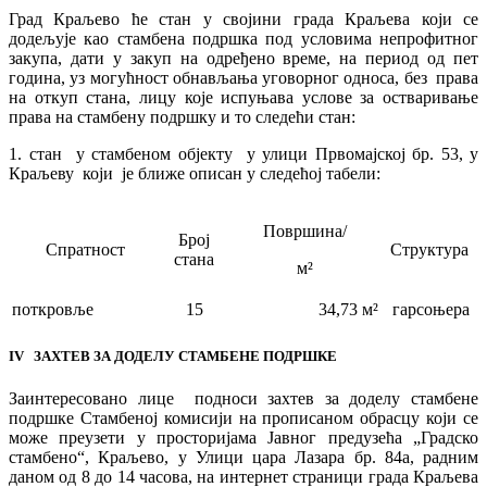
Град Краљево ће стан у својини града Краљева који се
додељује као стамбена подршка под условима непрофитног
закупа, дати у закуп на одређено време, на период од пет
година, уз могућност обнављања уговорног односа, без права
на откуп стана, лицу које испуњава услове за остваривање
права на стамбену подршку и то следећи стан:
1. стан у стамбеном објекту у улици Првомајској бр. 53, у
Краљеву који је ближе описан у следећој табели:
Површина/
Број
Спратност
Структура
стана
м²
поткровље
15
34,73 м²
гарсоњера
IV ЗАХТЕВ ЗА ДОДЕЛУ СТАМБЕНЕ ПОДРШКЕ
Заинтересовано лице подноси захтев за доделу стамбене
подршке Стамбеној комисији на прописаном обрасцу који се
може преузети у просторијама Јавног предузећа „Градско
стамбено“, Краљево, у Улици цара Лазара бр. 84а, радним
даном од 8 до 14 часова, на интернет страници града Краљева