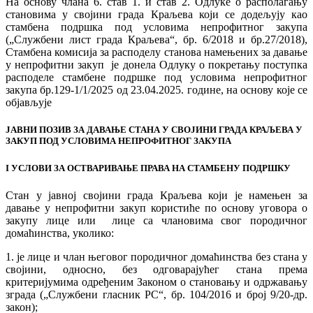
На основу члана 6. став 1. и став 2. Одлуке о располагању
становима у својини града Краљева који се додељују као
стамбена подршка под условима непрофитног закупа
(„Службени лист града Краљева“, бр. 6/2018 и бр.27/2018),
Стамбена комисија за расподелу станова намењених за давање
у непрофитни закуп је донела Одлуку о покретању поступка
расподеле стамбене подршке под условима непрофитног
закупа бр.129-1/1/2025 од 23.04.2025. године, на основу које се
објављује
ЈАВНИ ПОЗИВ ЗА ДАВАЊЕ СТАНА У СВОЈИНИ ГРАДА КРАЉЕВА У
ЗАКУП ПОД УСЛОВИМА НЕПРОФИТНОГ ЗАКУПА
I
УСЛОВИ ЗА
ОСТВАРИВАЊЕ ПРАВА НА СТАМБЕНУ ПОДРШКУ
Стан у јавној својини града Краљева који je намењен за
давање у непрофитни закуп користиће по основу уговора о
закупу лицe или лицe са члановима свог породичног
домаћинства, уколико:
1. је лице и члан његовог породичног домаћинства без стана у
својини, односно, без одговарајућег стана према
критеријумима одређеним Законом о становању и одржавању
зграда („Службени гласник РС“, бр. 104/2016 и број 9/20-др.
закон);