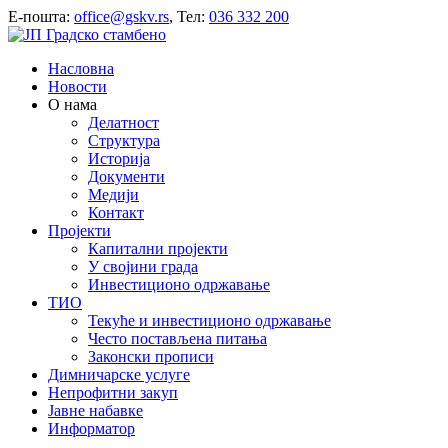
E-пошта:
office@gskv.rs
, Тел:
036 332 200
Насловна
Новости
О нама
Делатност
Структура
Историја
Документи
Медији
Контакт
Пројекти
Капитални пројекти
У својини града
Инвестиционо одржавање
ТИО
Текуће и инвестиционо одржавање
Често постављена питања
Законски прописи
Димничарске услуге
Непрофитни закуп
Јавне набавке
Информатор