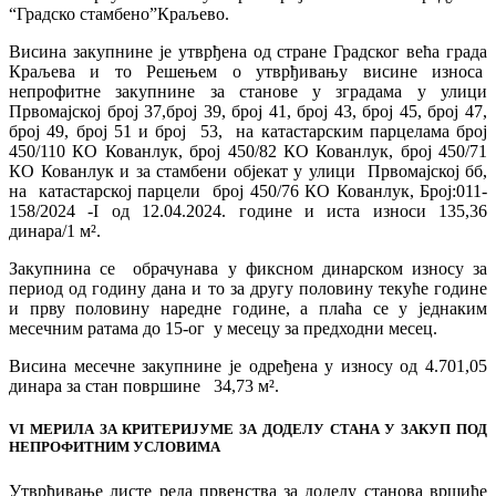
“Градско стамбено”Краљево.
Висина закупнине је утврђена од стране Градског већа града
Краљева и то Решењем о утврђивању висине износа
непрофитне закупнине за станове у зградама у улици
Првомајској број 37,број 39, број 41, број 43, број 45, број 47,
број 49, број 51 и број 53, на катастарским парцелама број
450/110 КО Кованлук, број 450/82 КО Кованлук, број 450/71
КО Кованлук и за стамбени објекат у улици Првомајској бб,
на катастарској парцели број 450/76 КО Кованлук, Број:011-
158/2024 -I од 12.04.2024. године и иста износи 135,36
динара/1 м².
Закупнина се обрачунава у фиксном динарском износу за
период од годину дана и то за другу половину текуће године
и прву половину наредне године, а плаћа се у једнаким
месечним ратама до 15-ог у месецу за предходни месец.
Висина месечне закупнине је одређена у износу од 4.701,05
динара за стан површине 34,73 м².
VI МЕРИЛА ЗА КРИТЕРИЈУМЕ ЗА ДОДЕЛУ СТАНА У ЗАКУП ПОД
НЕПРОФИТНИМ УСЛОВИМА
Утврђивање листе реда првенства за доделу станова вршиће