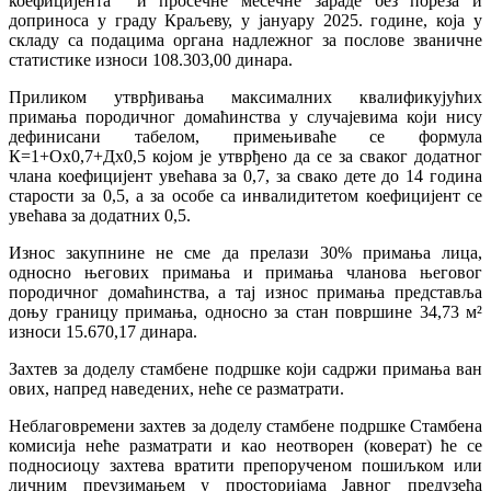
коефицијента и просечне месечне зараде без пореза и
доприноса у граду Краљеву, у јануару 2025. године, која у
складу са подацима органа надлежног за послове званичне
статистике износи 108.303,00 динара.
Приликом утврђивања максималних квалификујућих
примања породичног домаћинства у случајевима који нису
дефинисани табелом, примењиваће се формула
К=1+Ox0,7+Дx0,5 којом је утврђено да се за сваког додатног
члана коефицијент увећава за 0,7, за свако дете до 14 година
старости за 0,5, а за особе са инвалидитетом коефицијент се
увећава за додатних 0,5.
Износ закупнине не сме да прелази 30% примања лица,
односно његових примања и примања чланова његовог
породичног домаћинства, а тај износ примања представља
доњу границу примања, односно за стан површине 34,73 м²
износи 15.670,17 динара.
Захтев за доделу стамбене подршке који садржи примања ван
ових, напред наведених, неће се разматрати.
Неблаговремени захтев за доделу стамбене подршке Стамбена
комисија неће разматрати и као неотворен (коверат) ће се
подносиоцу захтева вратити препорученом пошиљком или
личним преузимањем у просторијама Јавног предузећа