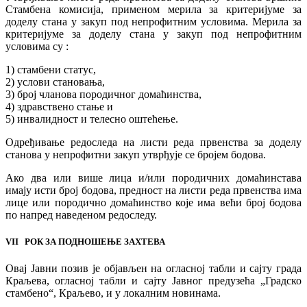
Стамбена комисија, применом мерила за критеријуме за
доделу стана у закуп под непрофитним условима. Мерила за
критеријуме за доделу стана у закуп под непрофитним
условима су :
1) стамбени статус,
2) услови становања,
3) број чланова породичног домаћинства,
4) здравствено стање и
5) инвалидност и телесно оштећење.
Одређивање редоследа на листи реда првенства за доделу
станова у непрофитни закуп утврђује се бројем бодова.
Ако два или више лица и/или породичних домаћинстава
имају исти број бодова, предност на листи реда првенства има
лице или породично домаћинство које има већи број бодова
по напред наведеном редоследу.
VII РОК ЗА ПОДНОШЕЊЕ ЗАХТЕВА
Овај Јавни позив је објављен на огласној табли и сајту града
Краљева, огласној табли и сајту Јавног предузећа „Градско
стамбено“, Краљево, и у локалним новинама.