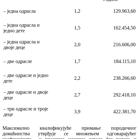
– једна одрасла
1,2
129.963,60
– jедна одрасла и
1,5
162.454,50
једно дете
– једна одрасла и
2,0
216.606,00
двоје деце
– две одрасле
1,7
184.115,10
– две одрасле и једно
2,2
238.266,60
дете
– две одрасле и двоје
2,7
292.418,10
деце
– три одрасле и троје
3,9
422.381,70
деце
Максимално квалификујуће примање породичног
домаћинства утврђује се множењем одговарајућег