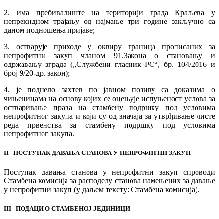
2. има пребивалиште на територији града Краљева у
непрекидном трајању од најмање три године закључно са
даном подношења пријаве;
3. остварује приходе у оквиру граница прописаних за
непрофитни закуп чланом 91.Закона о становању и
одржавању зграда („Службени гласник РС“, бр. 104/2016 и
број 9/20-др. закон);
4. је поднело захтев по јавном позиву са доказима о
чињеницама на основу којих се оцењује испуњеност услова за
остваривање права на стамбену подршку под условима
непрофитног закупа и који су од значаја за утврђивање листе
реда првенства за стамбену подршку под условима
непрофитног закупа.
II ПОСТУПАК ДАВАЊА СТАНОВА У НЕПРОФИТНИ ЗАКУП
Поступак давања станова у непрофитни закуп спроводи
Стамбена комисија за расподелу станова намењених за давање
у непрофитни закуп (у даљем тексту: Стамбена комисија).
III ПОДАЦИ О СТАМБЕНОЈ ЈЕДИНИЦИ