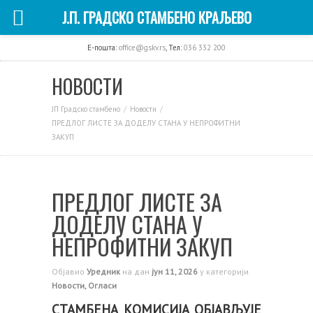
Ј.П. ГРАДСКО СТАМБЕНО КРАЉЕВО
E-пошта:
office@gskv.rs
, Тел:
036 332 200
НОВОСТИ
ЈП Градско стамбено
Новости
ПРЕДЛОГ ЛИСТЕ ЗА ДОДЕЛУ СТАНА У НЕПРОФИТНИ
ЗАКУП
ПРЕДЛОГ ЛИСТЕ ЗА
ДОДЕЛУ СТАНА У
НЕПРОФИТНИ ЗАКУП
Објавио
Уредник
на дан
јун 11, 2026
у категорији
Новости
,
Огласи
СТАМБЕНА КОМИСИЈА ОБЈАВЉУЈЕ